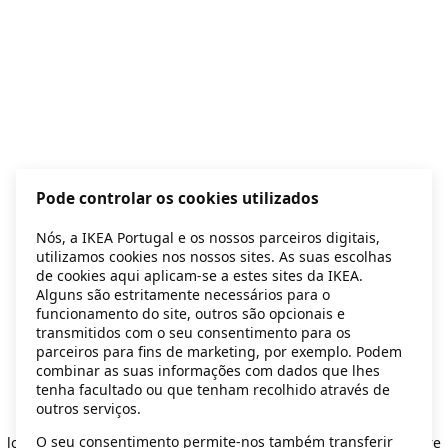
Pode controlar os cookies utilizados
Nós, a IKEA Portugal e os nossos parceiros digitais,
utilizamos cookies nos nossos sites. As suas escolhas
de cookies aqui aplicam-se a estes sites da IKEA.
Alguns são estritamente necessários para o
funcionamento do site, outros são opcionais e
transmitidos com o seu consentimento para os
parceiros para fins de marketing, por exemplo. Podem
combinar as suas informações com dados que lhes
tenha facultado ou que tenham recolhido através de
outros serviços.
Application error: a client-side exception has occurred
while
O seu consentimento permite-nos também transferir
loading
secondhand.ikea.com
(see the browser console for more