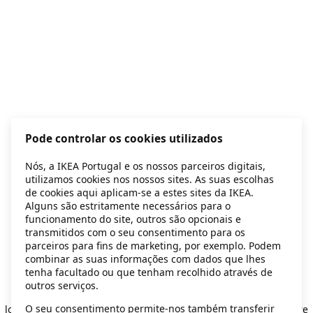
Pode controlar os cookies utilizados
Nós, a IKEA Portugal e os nossos parceiros digitais,
utilizamos cookies nos nossos sites. As suas escolhas
de cookies aqui aplicam-se a estes sites da IKEA.
Alguns são estritamente necessários para o
funcionamento do site, outros são opcionais e
transmitidos com o seu consentimento para os
parceiros para fins de marketing, por exemplo. Podem
combinar as suas informações com dados que lhes
tenha facultado ou que tenham recolhido através de
outros serviços.
Application error: a client-side exception has occurred
while
O seu consentimento permite-nos também transferir
loading
secondhand.ikea.com
(see the browser console for more