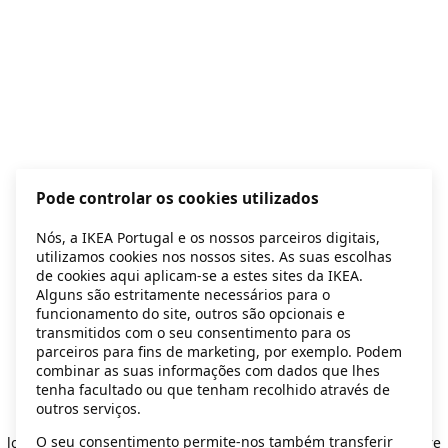
Pode controlar os cookies utilizados
Nós, a IKEA Portugal e os nossos parceiros digitais,
utilizamos cookies nos nossos sites. As suas escolhas
de cookies aqui aplicam-se a estes sites da IKEA.
Alguns são estritamente necessários para o
funcionamento do site, outros são opcionais e
transmitidos com o seu consentimento para os
parceiros para fins de marketing, por exemplo. Podem
combinar as suas informações com dados que lhes
tenha facultado ou que tenham recolhido através de
outros serviços.
Application error: a client-side exception has occurred
while
O seu consentimento permite-nos também transferir
loading
secondhand.ikea.com
(see the browser console for more