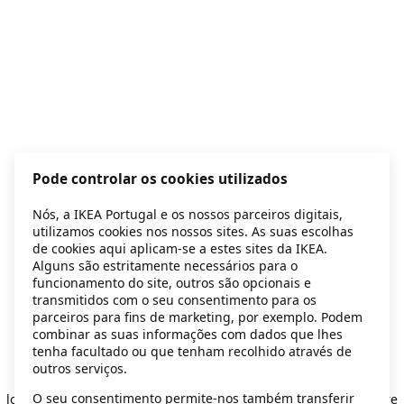
Pode controlar os cookies utilizados
Nós, a IKEA Portugal e os nossos parceiros digitais,
utilizamos cookies nos nossos sites. As suas escolhas
de cookies aqui aplicam-se a estes sites da IKEA.
Alguns são estritamente necessários para o
funcionamento do site, outros são opcionais e
transmitidos com o seu consentimento para os
parceiros para fins de marketing, por exemplo. Podem
combinar as suas informações com dados que lhes
tenha facultado ou que tenham recolhido através de
outros serviços.
Application error: a client-side exception has occurred
while
O seu consentimento permite-nos também transferir
loading
secondhand.ikea.com
(see the browser console for more