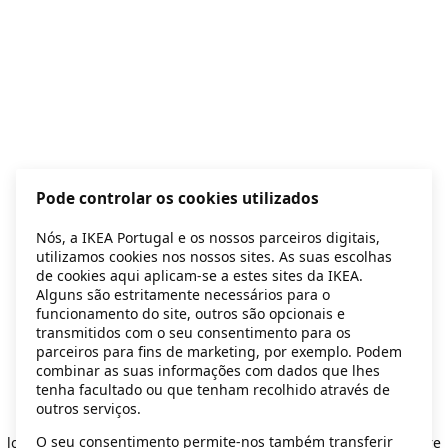
Pode controlar os cookies utilizados
Nós, a IKEA Portugal e os nossos parceiros digitais,
utilizamos cookies nos nossos sites. As suas escolhas
de cookies aqui aplicam-se a estes sites da IKEA.
Alguns são estritamente necessários para o
funcionamento do site, outros são opcionais e
transmitidos com o seu consentimento para os
parceiros para fins de marketing, por exemplo. Podem
combinar as suas informações com dados que lhes
tenha facultado ou que tenham recolhido através de
outros serviços.
Application error: a client-side exception has occurred
while
O seu consentimento permite-nos também transferir
loading
secondhand.ikea.com
(see the browser console for more