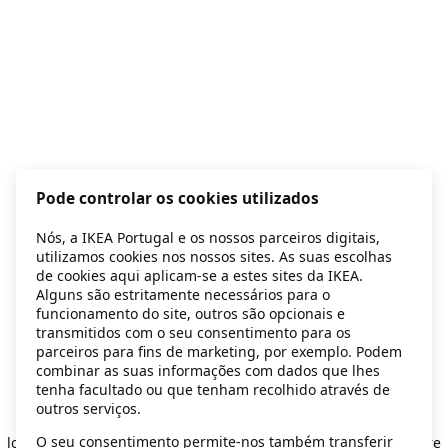
Pode controlar os cookies utilizados
Nós, a IKEA Portugal e os nossos parceiros digitais,
utilizamos cookies nos nossos sites. As suas escolhas
de cookies aqui aplicam-se a estes sites da IKEA.
Alguns são estritamente necessários para o
funcionamento do site, outros são opcionais e
transmitidos com o seu consentimento para os
parceiros para fins de marketing, por exemplo. Podem
combinar as suas informações com dados que lhes
tenha facultado ou que tenham recolhido através de
outros serviços.
Application error: a client-side exception has occurred
while
O seu consentimento permite-nos também transferir
loading
secondhand.ikea.com
(see the browser console for more