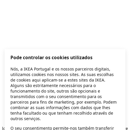
Pode controlar os cookies utilizados
Nós, a IKEA Portugal e os nossos parceiros digitais,
utilizamos cookies nos nossos sites. As suas escolhas
de cookies aqui aplicam-se a estes sites da IKEA.
Alguns são estritamente necessários para o
funcionamento do site, outros são opcionais e
transmitidos com o seu consentimento para os
parceiros para fins de marketing, por exemplo. Podem
combinar as suas informações com dados que lhes
tenha facultado ou que tenham recolhido através de
outros serviços.
Application error: a client-side exception has occurred
while
O seu consentimento permite-nos também transferir
loading
secondhand.ikea.com
(see the browser console for more