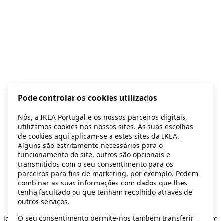
Pode controlar os cookies utilizados
Nós, a IKEA Portugal e os nossos parceiros digitais,
utilizamos cookies nos nossos sites. As suas escolhas
de cookies aqui aplicam-se a estes sites da IKEA.
Alguns são estritamente necessários para o
funcionamento do site, outros são opcionais e
transmitidos com o seu consentimento para os
parceiros para fins de marketing, por exemplo. Podem
combinar as suas informações com dados que lhes
tenha facultado ou que tenham recolhido através de
outros serviços.
Application error: a client-side exception has occurred
while
O seu consentimento permite-nos também transferir
loading
secondhand.ikea.com
(see the browser console for more