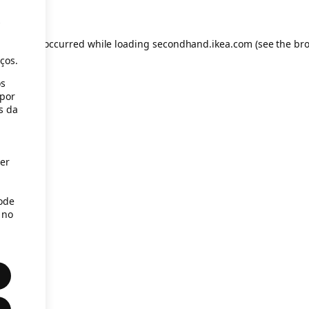
s
eption has occurred
while loading
secondhand.ikea.com
(see the br
ços.
os
(por
s da
er
Pode
 no