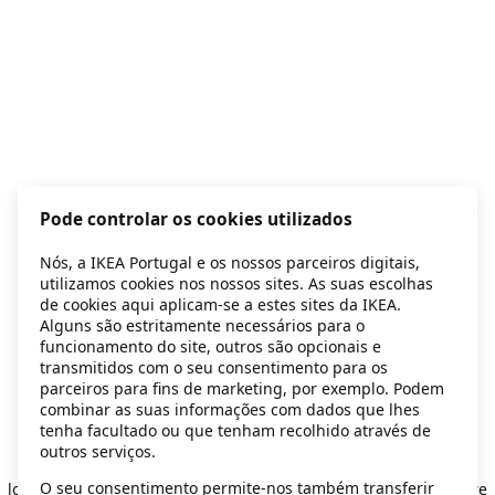
Pode controlar os cookies utilizados
Nós, a IKEA Portugal e os nossos parceiros digitais,
utilizamos cookies nos nossos sites. As suas escolhas
de cookies aqui aplicam-se a estes sites da IKEA.
Alguns são estritamente necessários para o
funcionamento do site, outros são opcionais e
transmitidos com o seu consentimento para os
parceiros para fins de marketing, por exemplo. Podem
combinar as suas informações com dados que lhes
tenha facultado ou que tenham recolhido através de
outros serviços.
Application error: a client-side exception has occurred
while
O seu consentimento permite-nos também transferir
loading
secondhand.ikea.com
(see the browser console for more