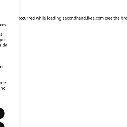
s
eption has occurred
while loading
secondhand.ikea.com
(see the br
ços.
os
(por
s da
er
Pode
 no