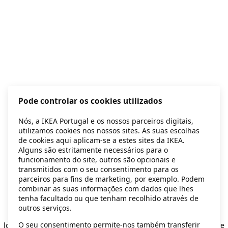
Pode controlar os cookies utilizados
Nós, a IKEA Portugal e os nossos parceiros digitais,
utilizamos cookies nos nossos sites. As suas escolhas
de cookies aqui aplicam-se a estes sites da IKEA.
Alguns são estritamente necessários para o
funcionamento do site, outros são opcionais e
transmitidos com o seu consentimento para os
parceiros para fins de marketing, por exemplo. Podem
combinar as suas informações com dados que lhes
tenha facultado ou que tenham recolhido através de
outros serviços.
Application error: a client-side exception has occurred
while
O seu consentimento permite-nos também transferir
loading
secondhand.ikea.com
(see the browser console for more