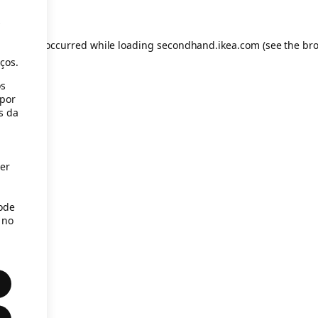
s
eption has occurred
while loading
secondhand.ikea.com
(see the br
ços.
os
(por
s da
er
Pode
 no