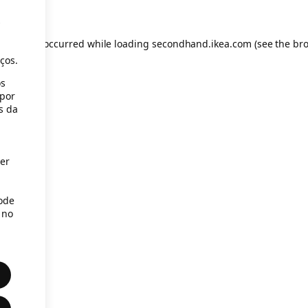
s
eption has occurred
while loading
secondhand.ikea.com
(see the br
ços.
os
(por
s da
er
Pode
 no