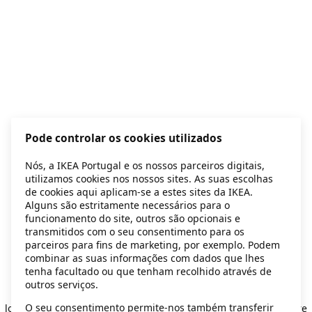
Pode controlar os cookies utilizados
Nós, a IKEA Portugal e os nossos parceiros digitais,
utilizamos cookies nos nossos sites. As suas escolhas
de cookies aqui aplicam-se a estes sites da IKEA.
Alguns são estritamente necessários para o
funcionamento do site, outros são opcionais e
transmitidos com o seu consentimento para os
parceiros para fins de marketing, por exemplo. Podem
combinar as suas informações com dados que lhes
tenha facultado ou que tenham recolhido através de
outros serviços.
Application error: a client-side exception has occurred
while
O seu consentimento permite-nos também transferir
loading
secondhand.ikea.com
(see the browser console for more