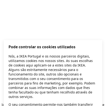
Pode controlar os cookies utilizados
Nós, a IKEA Portugal e os nossos parceiros digitais,
utilizamos cookies nos nossos sites. As suas escolhas
de cookies aqui aplicam-se a estes sites da IKEA.
Alguns são estritamente necessários para o
funcionamento do site, outros são opcionais e
transmitidos com o seu consentimento para os
parceiros para fins de marketing, por exemplo. Podem
combinar as suas informações com dados que lhes
tenha facultado ou que tenham recolhido através de
outros serviços.
Application error: a client-side exception has occurred
while
O seu consentimento permite-nos também transferir
loading
secondhand.ikea.com
(see the browser console for more