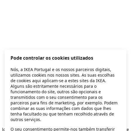
Pode controlar os cookies utilizados
Nós, a IKEA Portugal e os nossos parceiros digitais,
utilizamos cookies nos nossos sites. As suas escolhas
de cookies aqui aplicam-se a estes sites da IKEA.
Alguns são estritamente necessários para o
funcionamento do site, outros são opcionais e
transmitidos com o seu consentimento para os
parceiros para fins de marketing, por exemplo. Podem
combinar as suas informações com dados que lhes
tenha facultado ou que tenham recolhido através de
outros serviços.
Application error: a client-side exception has occurred
while
O seu consentimento permite-nos também transferir
loading
secondhand.ikea.com
(see the browser console for more