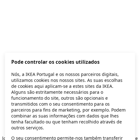
Pode controlar os cookies utilizados
Nós, a IKEA Portugal e os nossos parceiros digitais,
utilizamos cookies nos nossos sites. As suas escolhas
de cookies aqui aplicam-se a estes sites da IKEA.
Alguns são estritamente necessários para o
funcionamento do site, outros são opcionais e
transmitidos com o seu consentimento para os
parceiros para fins de marketing, por exemplo. Podem
combinar as suas informações com dados que lhes
tenha facultado ou que tenham recolhido através de
outros serviços.
Application error: a client-side exception has occurred
while
O seu consentimento permite-nos também transferir
loading
secondhand.ikea.com
(see the browser console for more