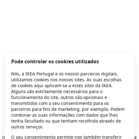
Pode controlar os cookies utilizados
Nós, a IKEA Portugal e os nossos parceiros digitais,
utilizamos cookies nos nossos sites. As suas escolhas
de cookies aqui aplicam-se a estes sites da IKEA.
Alguns são estritamente necessários para o
funcionamento do site, outros são opcionais e
transmitidos com o seu consentimento para os
parceiros para fins de marketing, por exemplo. Podem
combinar as suas informações com dados que lhes
tenha facultado ou que tenham recolhido através de
outros serviços.
Application error: a client-side exception has occurred
while
O seu consentimento permite-nos também transferir
loading
secondhand.ikea.com
(see the browser console for more