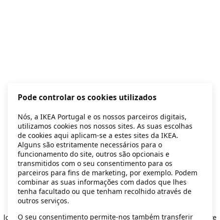
Pode controlar os cookies utilizados
Nós, a IKEA Portugal e os nossos parceiros digitais,
utilizamos cookies nos nossos sites. As suas escolhas
de cookies aqui aplicam-se a estes sites da IKEA.
Alguns são estritamente necessários para o
funcionamento do site, outros são opcionais e
transmitidos com o seu consentimento para os
parceiros para fins de marketing, por exemplo. Podem
combinar as suas informações com dados que lhes
tenha facultado ou que tenham recolhido através de
outros serviços.
Application error: a client-side exception has occurred
while
O seu consentimento permite-nos também transferir
loading
secondhand.ikea.com
(see the browser console for more