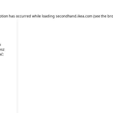
eption has occurred
while loading
secondhand.ikea.com
(see the br
h
esz
ać: