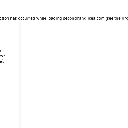
eption has occurred
while loading
secondhand.ikea.com
(see the br
h
esz
ać: