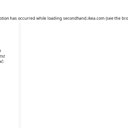
eption has occurred
while loading
secondhand.ikea.com
(see the br
h
esz
ać: