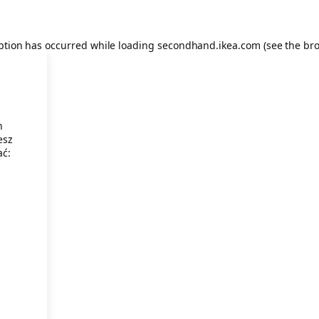
eption has occurred
while loading
secondhand.ikea.com
(see the br
h
esz
ać: