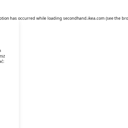
eption has occurred
while loading
secondhand.ikea.com
(see the br
h
esz
ać: