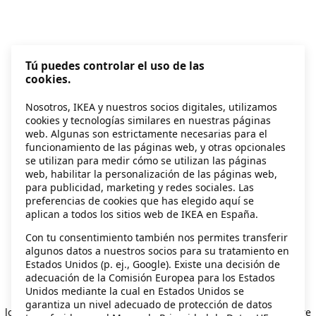
Tú puedes controlar el uso de las
cookies.
Nosotros, IKEA y nuestros socios digitales, utilizamos
cookies y tecnologías similares en nuestras páginas
web. Algunas son estrictamente necesarias para el
funcionamiento de las páginas web, y otras opcionales
se utilizan para medir cómo se utilizan las páginas
web, habilitar la personalización de las páginas web,
para publicidad, marketing y redes sociales. Las
preferencias de cookies que has elegido aquí se
aplican a todos los sitios web de IKEA en España.
Con tu consentimiento también nos permites transferir
algunos datos a nuestros socios para su tratamiento en
Estados Unidos (p. ej., Google). Existe una decisión de
adecuación de la Comisión Europea para los Estados
Unidos mediante la cual en Estados Unidos se
Application error: a client-side exception has occurred
while
garantiza un nivel adecuado de protección de datos
loading
secondhand.ikea.com
(see the browser console for more