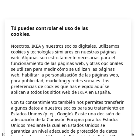
Tú puedes controlar el uso de las
cookies.
Nosotros, IKEA y nuestros socios digitales, utilizamos
cookies y tecnologías similares en nuestras páginas
web. Algunas son estrictamente necesarias para el
funcionamiento de las páginas web, y otras opcionales
se utilizan para medir cómo se utilizan las páginas
web, habilitar la personalización de las páginas web,
para publicidad, marketing y redes sociales. Las
preferencias de cookies que has elegido aquí se
aplican a todos los sitios web de IKEA en España.
Con tu consentimiento también nos permites transferir
algunos datos a nuestros socios para su tratamiento en
Estados Unidos (p. ej., Google). Existe una decisión de
adecuación de la Comisión Europea para los Estados
Unidos mediante la cual en Estados Unidos se
Application error: a client-side exception has occurred
while
garantiza un nivel adecuado de protección de datos
loading
secondhand.ikea.com
(see the browser console for more