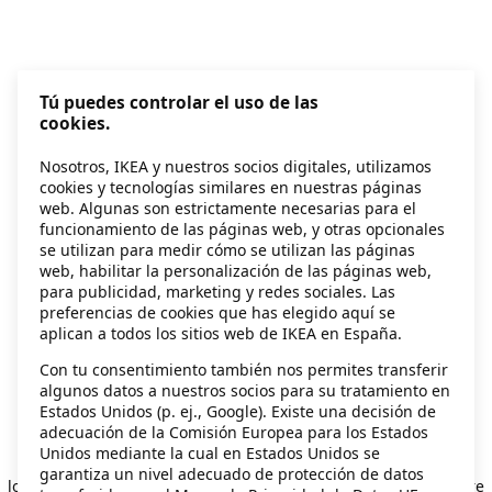
Tú puedes controlar el uso de las
cookies.
Nosotros, IKEA y nuestros socios digitales, utilizamos
cookies y tecnologías similares en nuestras páginas
web. Algunas son estrictamente necesarias para el
funcionamiento de las páginas web, y otras opcionales
se utilizan para medir cómo se utilizan las páginas
web, habilitar la personalización de las páginas web,
para publicidad, marketing y redes sociales. Las
preferencias de cookies que has elegido aquí se
aplican a todos los sitios web de IKEA en España.
Con tu consentimiento también nos permites transferir
algunos datos a nuestros socios para su tratamiento en
Estados Unidos (p. ej., Google). Existe una decisión de
adecuación de la Comisión Europea para los Estados
Unidos mediante la cual en Estados Unidos se
Application error: a client-side exception has occurred
while
garantiza un nivel adecuado de protección de datos
loading
secondhand.ikea.com
(see the browser console for more