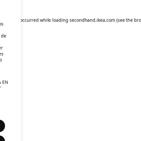
eption has occurred
while loading
secondhand.ikea.com
(see the br
os
 de
er
es
o
s
A EN
”