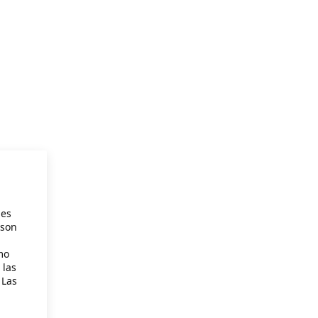
ies
 son
mo
 las
 Las