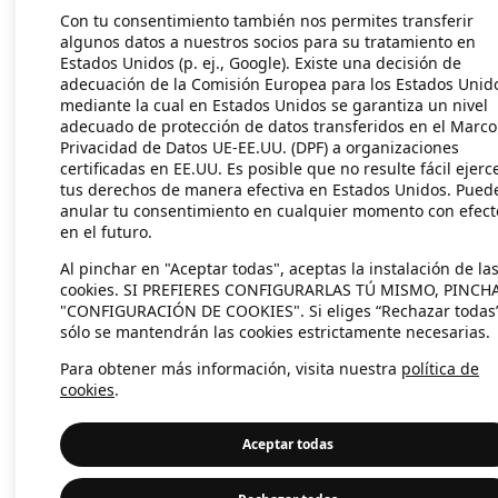
Con tu consentimiento también nos permites transferir
algunos datos a nuestros socios para su tratamiento en
Estados Unidos (p. ej., Google). Existe una decisión de
Application error: a client-side exc
adecuación de la Comisión Europea para los Estados Unid
mediante la cual en Estados Unidos se garantiza un nivel
adecuado de protección de datos transferidos en el Marco
Privacidad de Datos UE-EE.UU. (DPF) a organizaciones
certificadas en EE.UU. Es posible que no resulte fácil ejerc
tus derechos de manera efectiva en Estados Unidos. Pued
anular tu consentimiento en cualquier momento con efect
en el futuro.
Al pinchar en "Aceptar todas", aceptas la instalación de la
cookies. SI PREFIERES CONFIGURARLAS TÚ MISMO, PINCH
"CONFIGURACIÓN DE COOKIES". Si eliges “Rechazar todas
sólo se mantendrán las cookies estrictamente necesarias.
Para obtener más información, visita nuestra
política de
cookies
.
Aceptar todas