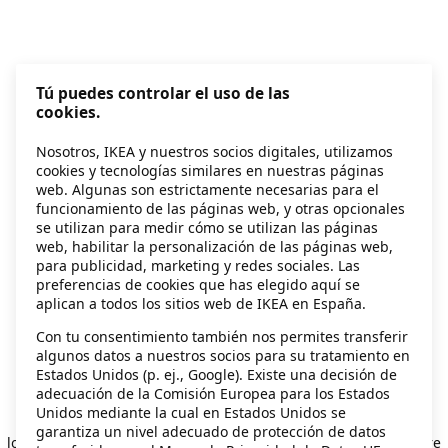
Tú puedes controlar el uso de las
cookies.
Nosotros, IKEA y nuestros socios digitales, utilizamos
cookies y tecnologías similares en nuestras páginas
web. Algunas son estrictamente necesarias para el
funcionamiento de las páginas web, y otras opcionales
se utilizan para medir cómo se utilizan las páginas
web, habilitar la personalización de las páginas web,
para publicidad, marketing y redes sociales. Las
preferencias de cookies que has elegido aquí se
aplican a todos los sitios web de IKEA en España.
Con tu consentimiento también nos permites transferir
algunos datos a nuestros socios para su tratamiento en
Estados Unidos (p. ej., Google). Existe una decisión de
adecuación de la Comisión Europea para los Estados
Unidos mediante la cual en Estados Unidos se
Application error: a client-side exception has occurred
while
garantiza un nivel adecuado de protección de datos
loading
secondhand.ikea.com
(see the browser console for more