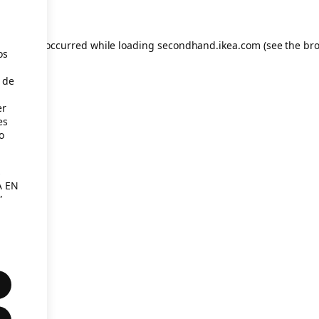
eption has occurred
while loading
secondhand.ikea.com
(see the br
os
 de
er
es
o
s
A EN
”