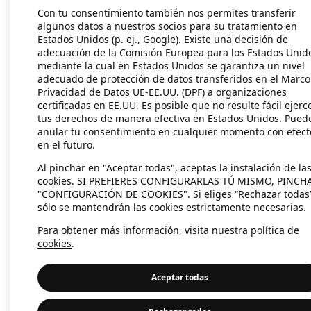
Con tu consentimiento también nos permites transferir
algunos datos a nuestros socios para su tratamiento en
Estados Unidos (p. ej., Google). Existe una decisión de
Application error: a client-side exc
adecuación de la Comisión Europea para los Estados Unid
mediante la cual en Estados Unidos se garantiza un nivel
adecuado de protección de datos transferidos en el Marco
Privacidad de Datos UE-EE.UU. (DPF) a organizaciones
certificadas en EE.UU. Es posible que no resulte fácil ejerc
tus derechos de manera efectiva en Estados Unidos. Pued
anular tu consentimiento en cualquier momento con efect
en el futuro.
Al pinchar en "Aceptar todas", aceptas la instalación de la
cookies. SI PREFIERES CONFIGURARLAS TÚ MISMO, PINCH
"CONFIGURACIÓN DE COOKIES". Si eliges “Rechazar todas
sólo se mantendrán las cookies estrictamente necesarias.
Para obtener más información, visita nuestra
política de
cookies
.
Aceptar todas