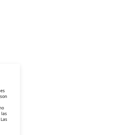
ies
 son
mo
 las
 Las