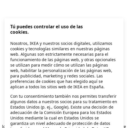
Tú puedes controlar el uso de las
cookies.
Nosotros, IKEA y nuestros socios digitales, utilizamos
cookies y tecnologías similares en nuestras páginas
web. Algunas son estrictamente necesarias para el
funcionamiento de las páginas web, y otras opcionales
se utilizan para medir cómo se utilizan las páginas
web, habilitar la personalización de las páginas web,
para publicidad, marketing y redes sociales. Las
preferencias de cookies que has elegido aquí se
aplican a todos los sitios web de IKEA en España.
Con tu consentimiento también nos permites transferir
algunos datos a nuestros socios para su tratamiento en
Estados Unidos (p. ej., Google). Existe una decisión de
adecuación de la Comisión Europea para los Estados
Unidos mediante la cual en Estados Unidos se
Application error: a client-side exception has occurred
while
garantiza un nivel adecuado de protección de datos
loading
secondhand.ikea.com
(see the browser console for more