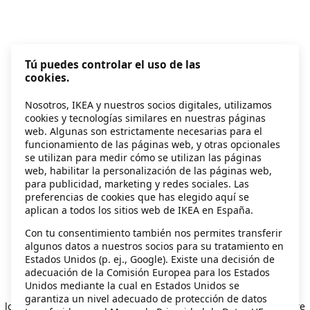
Tú puedes controlar el uso de las
cookies.
Nosotros, IKEA y nuestros socios digitales, utilizamos
cookies y tecnologías similares en nuestras páginas
web. Algunas son estrictamente necesarias para el
funcionamiento de las páginas web, y otras opcionales
se utilizan para medir cómo se utilizan las páginas
web, habilitar la personalización de las páginas web,
para publicidad, marketing y redes sociales. Las
preferencias de cookies que has elegido aquí se
aplican a todos los sitios web de IKEA en España.
Con tu consentimiento también nos permites transferir
algunos datos a nuestros socios para su tratamiento en
Estados Unidos (p. ej., Google). Existe una decisión de
adecuación de la Comisión Europea para los Estados
Unidos mediante la cual en Estados Unidos se
Application error: a client-side exception has occurred
while
garantiza un nivel adecuado de protección de datos
loading
secondhand.ikea.com
(see the browser console for more