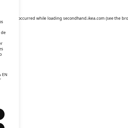
eption has occurred
while loading
secondhand.ikea.com
(see the br
os
 de
er
es
o
s
A EN
”