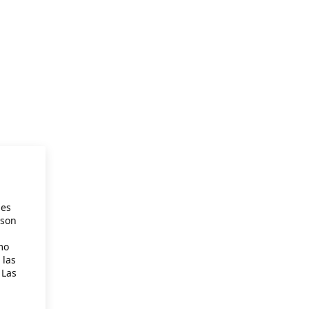
ies
 son
mo
 las
 Las