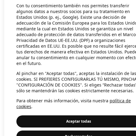
Con tu consentimiento también nos permites transferir
algunos datos a nuestros socios para su tratamiento en
Estados Unidos (p. ej., Google). Existe una decisión de
Application error: a client-side exc
adecuación de la Comisión Europea para los Estados Unid
mediante la cual en Estados Unidos se garantiza un nivel
adecuado de protección de datos transferidos en el Marco
Privacidad de Datos UE-EE.UU. (DPF) a organizaciones
certificadas en EE.UU. Es posible que no resulte fácil ejerc
tus derechos de manera efectiva en Estados Unidos. Pued
anular tu consentimiento en cualquier momento con efect
en el futuro.
Al pinchar en "Aceptar todas", aceptas la instalación de la
cookies. SI PREFIERES CONFIGURARLAS TÚ MISMO, PINCH
"CONFIGURACIÓN DE COOKIES". Si eliges “Rechazar todas
sólo se mantendrán las cookies estrictamente necesarias.
Para obtener más información, visita nuestra
política de
cookies
.
Aceptar todas