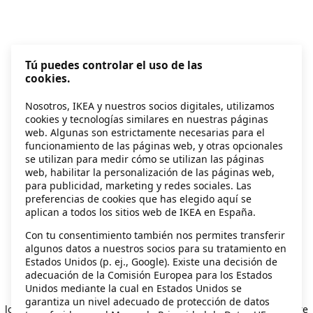
Tú puedes controlar el uso de las
cookies.
Nosotros, IKEA y nuestros socios digitales, utilizamos
cookies y tecnologías similares en nuestras páginas
web. Algunas son estrictamente necesarias para el
funcionamiento de las páginas web, y otras opcionales
se utilizan para medir cómo se utilizan las páginas
web, habilitar la personalización de las páginas web,
para publicidad, marketing y redes sociales. Las
preferencias de cookies que has elegido aquí se
aplican a todos los sitios web de IKEA en España.
Con tu consentimiento también nos permites transferir
algunos datos a nuestros socios para su tratamiento en
Estados Unidos (p. ej., Google). Existe una decisión de
adecuación de la Comisión Europea para los Estados
Unidos mediante la cual en Estados Unidos se
Application error: a client-side exception has occurred
while
garantiza un nivel adecuado de protección de datos
loading
secondhand.ikea.com
(see the browser console for more