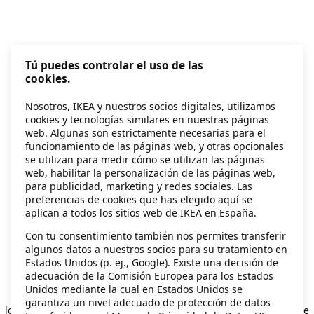
Tú puedes controlar el uso de las
cookies.
Nosotros, IKEA y nuestros socios digitales, utilizamos
cookies y tecnologías similares en nuestras páginas
web. Algunas son estrictamente necesarias para el
funcionamiento de las páginas web, y otras opcionales
se utilizan para medir cómo se utilizan las páginas
web, habilitar la personalización de las páginas web,
para publicidad, marketing y redes sociales. Las
preferencias de cookies que has elegido aquí se
aplican a todos los sitios web de IKEA en España.
Con tu consentimiento también nos permites transferir
algunos datos a nuestros socios para su tratamiento en
Estados Unidos (p. ej., Google). Existe una decisión de
adecuación de la Comisión Europea para los Estados
Unidos mediante la cual en Estados Unidos se
Application error: a client-side exception has occurred
while
garantiza un nivel adecuado de protección de datos
loading
secondhand.ikea.com
(see the browser console for more