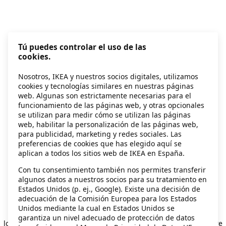
Tú puedes controlar el uso de las
cookies.
Nosotros, IKEA y nuestros socios digitales, utilizamos
cookies y tecnologías similares en nuestras páginas
web. Algunas son estrictamente necesarias para el
funcionamiento de las páginas web, y otras opcionales
se utilizan para medir cómo se utilizan las páginas
web, habilitar la personalización de las páginas web,
para publicidad, marketing y redes sociales. Las
preferencias de cookies que has elegido aquí se
aplican a todos los sitios web de IKEA en España.
Con tu consentimiento también nos permites transferir
algunos datos a nuestros socios para su tratamiento en
Estados Unidos (p. ej., Google). Existe una decisión de
adecuación de la Comisión Europea para los Estados
Unidos mediante la cual en Estados Unidos se
Application error: a client-side exception has occurred
while
garantiza un nivel adecuado de protección de datos
loading
secondhand.ikea.com
(see the browser console for more