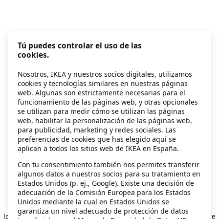
Tú puedes controlar el uso de las
cookies.
Nosotros, IKEA y nuestros socios digitales, utilizamos
cookies y tecnologías similares en nuestras páginas
web. Algunas son estrictamente necesarias para el
funcionamiento de las páginas web, y otras opcionales
se utilizan para medir cómo se utilizan las páginas
web, habilitar la personalización de las páginas web,
para publicidad, marketing y redes sociales. Las
preferencias de cookies que has elegido aquí se
aplican a todos los sitios web de IKEA en España.
Con tu consentimiento también nos permites transferir
algunos datos a nuestros socios para su tratamiento en
Estados Unidos (p. ej., Google). Existe una decisión de
adecuación de la Comisión Europea para los Estados
Unidos mediante la cual en Estados Unidos se
Application error: a client-side exception has occurred
while
garantiza un nivel adecuado de protección de datos
loading
secondhand.ikea.com
(see the browser console for more