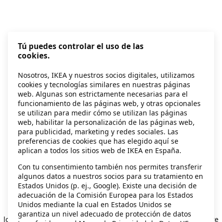
Tú puedes controlar el uso de las
cookies.
Nosotros, IKEA y nuestros socios digitales, utilizamos
cookies y tecnologías similares en nuestras páginas
web. Algunas son estrictamente necesarias para el
funcionamiento de las páginas web, y otras opcionales
se utilizan para medir cómo se utilizan las páginas
web, habilitar la personalización de las páginas web,
para publicidad, marketing y redes sociales. Las
preferencias de cookies que has elegido aquí se
aplican a todos los sitios web de IKEA en España.
Con tu consentimiento también nos permites transferir
algunos datos a nuestros socios para su tratamiento en
Estados Unidos (p. ej., Google). Existe una decisión de
adecuación de la Comisión Europea para los Estados
Unidos mediante la cual en Estados Unidos se
Application error: a client-side exception has occurred
while
garantiza un nivel adecuado de protección de datos
loading
secondhand.ikea.com
(see the browser console for more