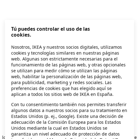
Tú puedes controlar el uso de las
cookies.
Nosotros, IKEA y nuestros socios digitales, utilizamos
cookies y tecnologías similares en nuestras páginas
web. Algunas son estrictamente necesarias para el
funcionamiento de las páginas web, y otras opcionales
se utilizan para medir cómo se utilizan las páginas
web, habilitar la personalización de las páginas web,
para publicidad, marketing y redes sociales. Las
preferencias de cookies que has elegido aquí se
aplican a todos los sitios web de IKEA en España.
Con tu consentimiento también nos permites transferir
algunos datos a nuestros socios para su tratamiento en
Estados Unidos (p. ej., Google). Existe una decisión de
adecuación de la Comisión Europea para los Estados
Unidos mediante la cual en Estados Unidos se
Application error: a client-side exception has occurred
while
garantiza un nivel adecuado de protección de datos
loading
secondhand.ikea.com
(see the browser console for more