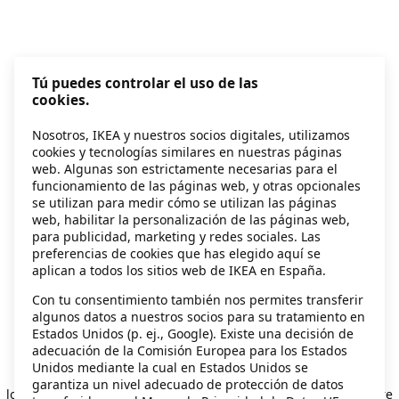
Tú puedes controlar el uso de las
cookies.
Nosotros, IKEA y nuestros socios digitales, utilizamos
cookies y tecnologías similares en nuestras páginas
web. Algunas son estrictamente necesarias para el
funcionamiento de las páginas web, y otras opcionales
se utilizan para medir cómo se utilizan las páginas
web, habilitar la personalización de las páginas web,
para publicidad, marketing y redes sociales. Las
preferencias de cookies que has elegido aquí se
aplican a todos los sitios web de IKEA en España.
Con tu consentimiento también nos permites transferir
algunos datos a nuestros socios para su tratamiento en
Estados Unidos (p. ej., Google). Existe una decisión de
adecuación de la Comisión Europea para los Estados
Unidos mediante la cual en Estados Unidos se
Application error: a client-side exception has occurred
while
garantiza un nivel adecuado de protección de datos
loading
secondhand.ikea.com
(see the browser console for more