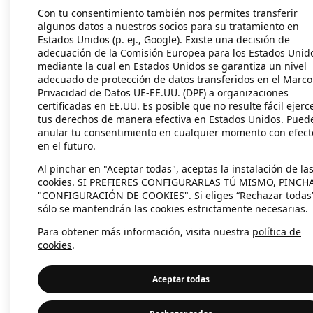
Con tu consentimiento también nos permites transferir
algunos datos a nuestros socios para su tratamiento en
Estados Unidos (p. ej., Google). Existe una decisión de
Application error: a client-side exc
adecuación de la Comisión Europea para los Estados Unid
mediante la cual en Estados Unidos se garantiza un nivel
adecuado de protección de datos transferidos en el Marco
Privacidad de Datos UE-EE.UU. (DPF) a organizaciones
certificadas en EE.UU. Es posible que no resulte fácil ejerc
tus derechos de manera efectiva en Estados Unidos. Pued
anular tu consentimiento en cualquier momento con efect
en el futuro.
Al pinchar en "Aceptar todas", aceptas la instalación de la
cookies. SI PREFIERES CONFIGURARLAS TÚ MISMO, PINCH
"CONFIGURACIÓN DE COOKIES". Si eliges “Rechazar todas
sólo se mantendrán las cookies estrictamente necesarias.
Para obtener más información, visita nuestra
política de
cookies
.
Aceptar todas