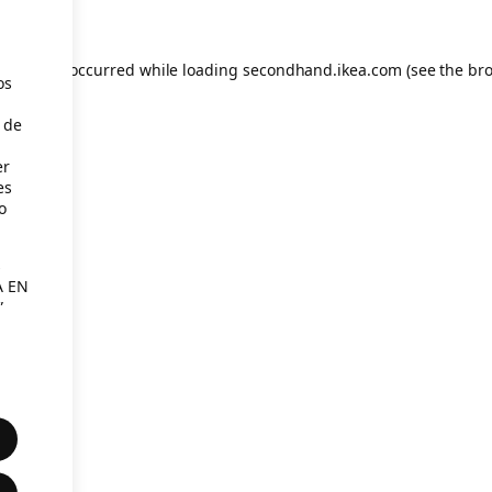
eption has occurred
while loading
secondhand.ikea.com
(see the br
os
 de
er
es
o
s
A EN
”