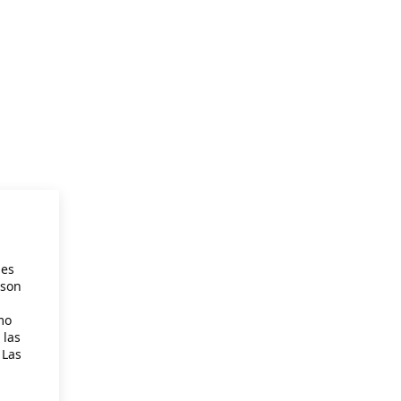
ies
 son
mo
 las
 Las