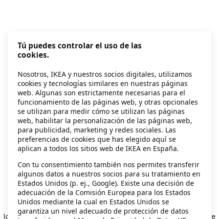
Tú puedes controlar el uso de las
cookies.
Nosotros, IKEA y nuestros socios digitales, utilizamos
cookies y tecnologías similares en nuestras páginas
web. Algunas son estrictamente necesarias para el
funcionamiento de las páginas web, y otras opcionales
se utilizan para medir cómo se utilizan las páginas
web, habilitar la personalización de las páginas web,
para publicidad, marketing y redes sociales. Las
preferencias de cookies que has elegido aquí se
aplican a todos los sitios web de IKEA en España.
Con tu consentimiento también nos permites transferir
algunos datos a nuestros socios para su tratamiento en
Estados Unidos (p. ej., Google). Existe una decisión de
adecuación de la Comisión Europea para los Estados
Unidos mediante la cual en Estados Unidos se
Application error: a client-side exception has occurred
while
garantiza un nivel adecuado de protección de datos
loading
secondhand.ikea.com
(see the browser console for more