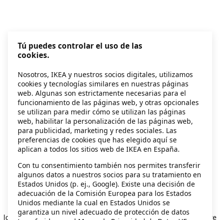
Tú puedes controlar el uso de las
cookies.
Nosotros, IKEA y nuestros socios digitales, utilizamos
cookies y tecnologías similares en nuestras páginas
web. Algunas son estrictamente necesarias para el
funcionamiento de las páginas web, y otras opcionales
se utilizan para medir cómo se utilizan las páginas
web, habilitar la personalización de las páginas web,
para publicidad, marketing y redes sociales. Las
preferencias de cookies que has elegido aquí se
aplican a todos los sitios web de IKEA en España.
Con tu consentimiento también nos permites transferir
algunos datos a nuestros socios para su tratamiento en
Estados Unidos (p. ej., Google). Existe una decisión de
adecuación de la Comisión Europea para los Estados
Unidos mediante la cual en Estados Unidos se
Application error: a client-side exception has occurred
while
garantiza un nivel adecuado de protección de datos
loading
secondhand.ikea.com
(see the browser console for more