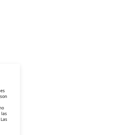
ies
 son
mo
 las
 Las