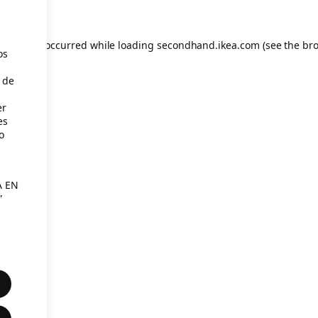
eption has occurred
while loading
secondhand.ikea.com
(see the br
os
 de
er
es
o
s
A EN
”