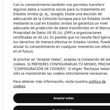
Con tu consentimiento también nos permites transferir
algunos datos a nuestros socios para su tratamiento en
Estados Unidos (p. ej., Google). Existe una decisión de
Application error: a client-side exc
adecuación de la Comisión Europea para los Estados Unid
mediante la cual en Estados Unidos se garantiza un nivel
adecuado de protección de datos transferidos en el Marco
Privacidad de Datos UE-EE.UU. (DPF) a organizaciones
certificadas en EE.UU. Es posible que no resulte fácil ejerc
tus derechos de manera efectiva en Estados Unidos. Pued
anular tu consentimiento en cualquier momento con efect
en el futuro.
Al pinchar en "Aceptar todas", aceptas la instalación de la
cookies. SI PREFIERES CONFIGURARLAS TÚ MISMO, PINCH
"CONFIGURACIÓN DE COOKIES". Si eliges “Rechazar todas
sólo se mantendrán las cookies estrictamente necesarias.
Para obtener más información, visita nuestra
política de
cookies
.
Aceptar todas