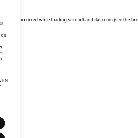
eption has occurred
while loading
secondhand.ikea.com
(see the br
os
 de
er
es
o
s
A EN
”