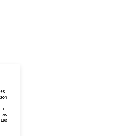
ies
 son
mo
 las
 Las