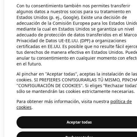
Con tu consentimiento también nos permites transferir
algunos datos a nuestros socios para su tratamiento en
Estados Unidos (p. ej., Google). Existe una decisión de
Application error: a client-side exc
adecuación de la Comisión Europea para los Estados Unid
mediante la cual en Estados Unidos se garantiza un nivel
adecuado de protección de datos transferidos en el Marco
Privacidad de Datos UE-EE.UU. (DPF) a organizaciones
certificadas en EE.UU. Es posible que no resulte fácil ejerc
tus derechos de manera efectiva en Estados Unidos. Pued
anular tu consentimiento en cualquier momento con efect
en el futuro.
Al pinchar en "Aceptar todas", aceptas la instalación de la
cookies. SI PREFIERES CONFIGURARLAS TÚ MISMO, PINCH
"CONFIGURACIÓN DE COOKIES". Si eliges “Rechazar todas
sólo se mantendrán las cookies estrictamente necesarias.
Para obtener más información, visita nuestra
política de
cookies
.
Aceptar todas