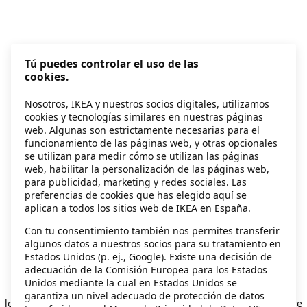
Tú puedes controlar el uso de las
cookies.
Nosotros, IKEA y nuestros socios digitales, utilizamos
cookies y tecnologías similares en nuestras páginas
web. Algunas son estrictamente necesarias para el
funcionamiento de las páginas web, y otras opcionales
se utilizan para medir cómo se utilizan las páginas
web, habilitar la personalización de las páginas web,
para publicidad, marketing y redes sociales. Las
preferencias de cookies que has elegido aquí se
aplican a todos los sitios web de IKEA en España.
Con tu consentimiento también nos permites transferir
algunos datos a nuestros socios para su tratamiento en
Estados Unidos (p. ej., Google). Existe una decisión de
adecuación de la Comisión Europea para los Estados
Unidos mediante la cual en Estados Unidos se
Application error: a client-side exception has occurred
while
garantiza un nivel adecuado de protección de datos
loading
secondhand.ikea.com
(see the browser console for more