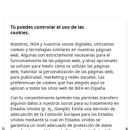
Tú puedes controlar el uso de las
cookies.
Nosotros, IKEA y nuestros socios digitales, utilizamos
cookies y tecnologías similares en nuestras páginas
web. Algunas son estrictamente necesarias para el
funcionamiento de las páginas web, y otras opcionales
se utilizan para medir cómo se utilizan las páginas
web, habilitar la personalización de las páginas web,
para publicidad, marketing y redes sociales. Las
preferencias de cookies que has elegido aquí se
aplican a todos los sitios web de IKEA en España.
Con tu consentimiento también nos permites transferir
algunos datos a nuestros socios para su tratamiento en
Estados Unidos (p. ej., Google). Existe una decisión de
adecuación de la Comisión Europea para los Estados
Unidos mediante la cual en Estados Unidos se
Application error: a client-side exception has occurred
while
garantiza un nivel adecuado de protección de datos
loading
secondhand.ikea.com
(see the browser console for more