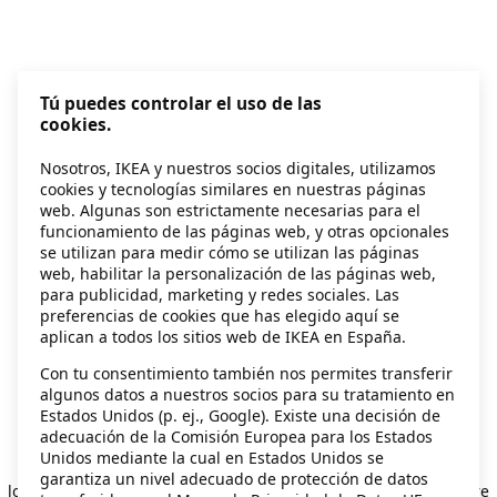
Tú puedes controlar el uso de las
cookies.
Nosotros, IKEA y nuestros socios digitales, utilizamos
cookies y tecnologías similares en nuestras páginas
web. Algunas son estrictamente necesarias para el
funcionamiento de las páginas web, y otras opcionales
se utilizan para medir cómo se utilizan las páginas
web, habilitar la personalización de las páginas web,
para publicidad, marketing y redes sociales. Las
preferencias de cookies que has elegido aquí se
aplican a todos los sitios web de IKEA en España.
Con tu consentimiento también nos permites transferir
algunos datos a nuestros socios para su tratamiento en
Estados Unidos (p. ej., Google). Existe una decisión de
adecuación de la Comisión Europea para los Estados
Unidos mediante la cual en Estados Unidos se
Application error: a client-side exception has occurred
while
garantiza un nivel adecuado de protección de datos
loading
secondhand.ikea.com
(see the browser console for more