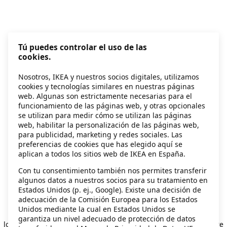
Tú puedes controlar el uso de las
cookies.
Nosotros, IKEA y nuestros socios digitales, utilizamos
cookies y tecnologías similares en nuestras páginas
web. Algunas son estrictamente necesarias para el
funcionamiento de las páginas web, y otras opcionales
se utilizan para medir cómo se utilizan las páginas
web, habilitar la personalización de las páginas web,
para publicidad, marketing y redes sociales. Las
preferencias de cookies que has elegido aquí se
aplican a todos los sitios web de IKEA en España.
Con tu consentimiento también nos permites transferir
algunos datos a nuestros socios para su tratamiento en
Estados Unidos (p. ej., Google). Existe una decisión de
adecuación de la Comisión Europea para los Estados
Unidos mediante la cual en Estados Unidos se
Application error: a client-side exception has occurred
while
garantiza un nivel adecuado de protección de datos
loading
secondhand.ikea.com
(see the browser console for more